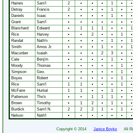
Haines
Sam'l
2
•
•
•
1
•
•
Detray
Francis
2
•
•
•
1
•
•
Daniels
Isaac
•
•
•
•
1
•
•
Grant
Sam'l
•
•
•
•
•
•
•
Blanchard
Edward
•
1
1
1
•
•
1
Rice
Harvey
•
•
2
•
•
1
•
Randal
Nath'n
•
•
•
•
1
•
1
Smith
Amos Jr.
•
•
•
1
•
•
1
Macunber
Isaiah
•
•
•
2
3
•
•
Cate
Benj'm
•
•
•
•
1
•
•
Moody
Thomas
•
•
•
•
•
1
•
Simpson
Geo.
•
•
•
•
•
1
•
Boyes
Robert
•
•
•
•
•
1
•
Rice
Sam'l
1
1
•
•
•
1
•
McFaire
Hurtial
1
1
•
•
1
•
•
Patterson
Tho's
•
•
1
1
1
•
•
Brown
Timothy
•
1
2
•
1
•
•
Burdick
Sam'l N.
2
2
2
1
•
1
•
Nelson
Nath'l
•
•
•
•
•
•
•
Copyright ©
2014
Janice Boyko
All Rig