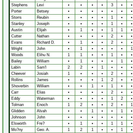
Stephens
Levi
•
•
•
•
3
•
•
Porter
Betsey
•
•
•
•
•
•
•
Storrs
Reubin
•
•
•
•
1
•
•
Stanley
Joseph
•
•
•
•
1
•
•
Austin
Elijah
•
1
•
•
1
1
•
Cutter
Nathan
•
•
•
•
2
•
•
Evans
Richard D.
•
1
•
•
2
•
•
Wright
John
•
1
•
•
•
•
1
Woods
Elihu N.
1
1
•
•
1
•
•
Bailey
William
•
1
•
•
•
1
•
Labin
Sam'l
2
2
•
1
•
•
•
Cheever
Josiah
1
•
•
•
2
•
•
Rollins
James
•
•
•
1
2
•
•
Shoverbin
William
•
•
1
•
1
•
•
Carr
Elias
•
•
•
•
2
•
•
Eddy
Waterman
•
•
•
•
1
2
•
Tolman
Enoch
1
2
•
•
2
•
1
Glidden
Alvah
•
•
1
•
•
1
•
Johnson
John
•
•
•
•
•
•
•
Elsworth
Fre?
•
1
•
•
1
1
•
Mo?ny
Geo. A.
1
2
1
•
•
1
•