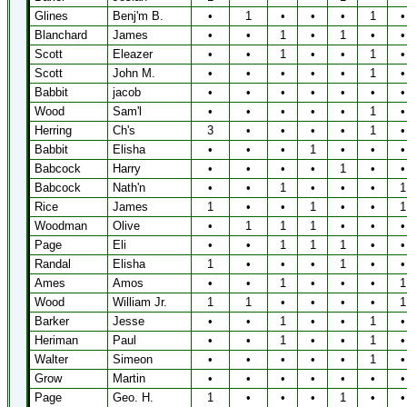
Glines
Benj'm B.
•
1
•
•
•
1
•
Blanchard
James
•
•
1
•
1
•
•
Scott
Eleazer
•
•
1
•
•
1
•
Scott
John M.
•
•
•
•
•
1
•
Babbit
jacob
•
•
•
•
•
•
•
Wood
Sam'l
•
•
•
•
•
1
•
Herring
Ch's
3
•
•
•
•
1
•
Babbit
Elisha
•
•
•
1
•
•
•
Babcock
Harry
•
•
•
•
1
•
•
Babcock
Nath'n
•
•
1
•
•
•
1
Rice
James
1
•
•
1
•
•
1
Woodman
Olive
•
1
1
1
•
•
•
Page
Eli
•
•
1
1
1
•
•
Randal
Elisha
1
•
•
•
1
•
•
Ames
Amos
•
•
1
•
•
•
1
Wood
William Jr.
1
1
•
•
•
•
1
Barker
Jesse
•
•
1
•
•
1
•
Heriman
Paul
•
•
1
•
•
1
•
Walter
Simeon
•
•
•
•
•
1
•
Grow
Martin
•
•
•
•
•
•
•
Page
Geo. H.
1
•
•
•
1
•
•