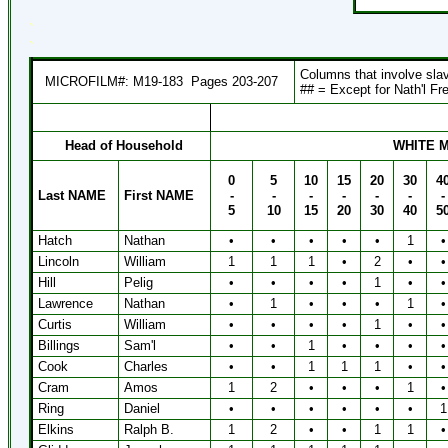
`
`
Columns that involve slav
MICROFILM#: M19-183
Pages 203-207
## = Except for Nath'l F
Head of Household
WHITE 
0
5
10
15
20
30
4
Last NAME
First NAME
-
-
-
-
-
-
-
5
10
15
20
30
40
5
Hatch
Nathan
•
•
•
•
•
1
•
Lincoln
William
1
1
1
•
2
•
•
Hill
Pelig
•
•
•
•
1
•
•
Lawrence
Nathan
•
1
•
•
•
1
•
Curtis
William
•
•
•
•
1
•
•
Billings
Sam'l
•
•
1
•
•
•
•
Cook
Charles
•
•
1
1
1
•
•
Cram
Amos
1
2
•
•
•
1
•
Ring
Daniel
•
•
•
•
•
•
1
Elkins
Ralph B.
1
2
•
•
1
1
•