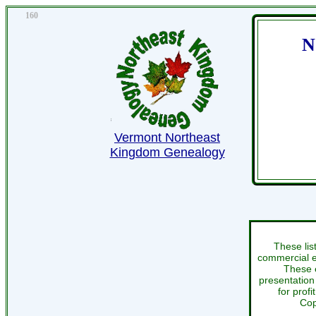
160
N
Vermont Northeast
Kingdom Genealogy
These lis
commercial en
These e
presentation 
for profi
Cop