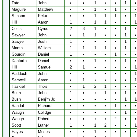
Tate
John
•
•
1
•
•
1
•
Maguire
Matthew
•
•
1
•
1
•
•
Stinson
Peka
•
•
1
1
1
•
1
Hill
Aaron
1
•
1
1
•
•
1
Corlis
Cyrus
2
3
1
•
•
1
•
Sawyer
John
•
1
1
•
•
1
•
Sawyer
Josh
1
•
•
•
•
1
•
Marsh
William
1
1
1
1
•
1
•
Gourdin
Daniel
1
•
•
•
1
•
•
Danforth
Daniel
•
•
1
•
•
1
•
Hill
Samuel
2
1
•
•
•
•
1
Paddoch
John
•
•
•
•
•
•
1
Sartwell
Aaron
•
1
•
•
•
•
1
Haskiel
Tho's
•
1
2
1
•
•
•
Bush
John
1
•
•
1
•
1
•
Bush
Benj'm Jr.
•
•
•
•
•
1
1
Randal
Richard
•
•
•
•
1
•
•
Waugh
Colidge
•
•
•
•
•
1
•
Waugh
Robert
•
•
•
•
2
•
•
Scott
Luther
1
•
1
2
•
•
1
Hayes
Moses
•
•
1
•
•
•
•