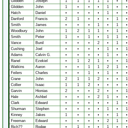
Glidden
Joseph
1
1
1
1
1
•
•
Glidden
John
1
•
•
•
1
•
•
Hatch
Daniel
•
•
•
•
1
•
•
Danford
Francis
2
1
•
•
•
1
•
Smith
James
•
•
•
1
•
1
•
Woodbury
John
1
2
1
1
•
1
•
Smith
Peter
1
•
1
•
1
1
•
Vance
Bunil
•
•
•
2
•
1
•
Cushing
Joel
•
•
•
•
1
•
1
Adams
Calvin G.
•
•
•
•
1
•
•
Ranel
Ezekiel
•
1
2
1
•
•
1
Watkins
Aaron
•
•
1
1
2
1
•
Feilers
Charles
•
•
1
•
1
•
•
Crane
John
2
1
1
2
•
•
1
Collier
Isaac
1
1
2
•
•
•
•
Garvin
Hionias
2
•
•
2
•
•
1
Hale
Ashbel
•
•
•
2
1
•
•
Clark
Edward
•
•
•
•
•
1
•
Shurman
Stephen
•
•
•
•
1
•
1
Kinney
Jakes
1
•
•
•
•
1
•
Freeman
Edward
•
•
•
•
2
1
•
Rich??
Rodge
•
1
•
•
1
•
•