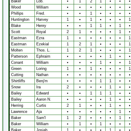
Baker
Lob.
•
1
2
1
•
•
•
Wood
William
•
•
•
•
•
•
•
Phillips
Fred.
•
•
1
•
•
•
•
Huntington
Harvey
1
•
1
•
•
•
1
Blake
Henry
•
•
1
1
•
1
•
Scott
Royal
2
1
•
•
•
1
•
Eastman
Ezra
1
•
•
•
•
•
1
Eastman
Ezekial
1
2
1
•
•
•
1
Molten
Thos. L.
1
2
1
•
•
•
1
Patterson
Ephraim
•
•
•
•
1
•
•
Conant
William
•
•
•
1
•
•
1
Green
Loring
1
•
1
•
•
•
1
Cutting
Nathan
•
•
•
•
•
•
•
Shirtliffs
Benj'm
•
•
•
1
1
•
•
Snow
Ira
2
•
•
•
1
•
•
Bailey
Edward
•
•
1
1
1
•
•
Bailey
Aaron N.
•
•
•
•
1
•
•
Herring
Curtis
2
1
•
•
1
•
•
Lawrence
Aja
•
•
•
•
•
1
•
Baker
Sam'l
1
2
•
•
•
1
•
Baker
William
•
1
•
1
•
•
•
Baker
Josiah
1
•
•
•
1
•
•