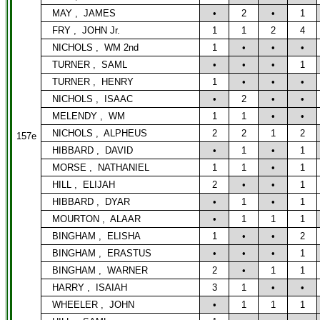
MAY ,
JAMES
•
2
•
1
FRY ,
JOHN Jr.
1
1
2
4
NICHOLS ,
WM 2nd
1
•
•
•
TURNER ,
SAML
•
•
•
1
TURNER ,
HENRY
1
•
•
•
NICHOLS ,
ISAAC
•
2
•
•
MELENDY ,
WM
1
1
•
•
NICHOLS ,
ALPHEUS
2
2
1
2
157e
HIBBARD ,
DAVID
•
1
•
1
MORSE ,
NATHANIEL
1
1
•
1
HILL ,
ELIJAH
2
•
•
1
HIBBARD ,
DYAR
•
1
•
1
MOURTON ,
ALAAR
•
1
1
1
BINGHAM ,
ELISHA
1
•
•
2
BINGHAM ,
ERASTUS
•
•
•
1
BINGHAM ,
WARNER
2
•
1
1
HARRY ,
ISAIAH
3
1
•
•
WHEELER ,
JOHN
•
1
1
1