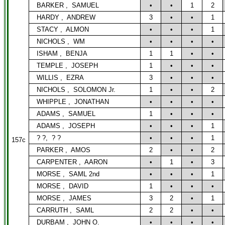
BARKER ,
SAMUEL
•
•
1
2
HARDY ,
ANDREW
3
•
•
1
STACY ,
ALMON
•
•
•
1
NICHOLS ,
WM
•
•
•
•
ISHAM ,
BENJA
1
1
•
•
TEMPLE ,
JOSEPH
1
•
•
•
WILLIS ,
EZRA
3
•
•
•
NICHOLS ,
SOLOMON Jr.
1
•
•
2
WHIPPLE ,
JONATHAN
•
•
•
•
ADAMS ,
SAMUEL
1
•
•
•
ADAMS ,
JOSEPH
•
•
•
1
? ?,
? ?
•
•
•
1
157c
PARKER ,
AMOS
2
•
•
2
CARPENTER ,
AARON
•
1
•
3
MORSE ,
SAML 2nd
•
•
•
1
MORSE ,
DAVID
1
•
•
•
MORSE ,
JAMES
3
2
•
1
CARRUTH ,
SAML
2
2
•
•
DURBAM ,
JOHN O.
•
•
•
•