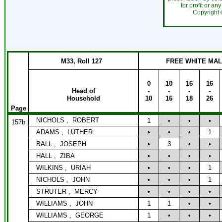
for profit or an
Copyright
M33, Roll 127
FREE WHITE MA
0
10
16
16
Head of
-
-
-
-
Household
10
16
18
26
Page
NICHOLS ,
ROBERT
1
•
•
•
157b
ADAMS ,
LUTHER
•
•
•
1
BALL ,
JOSEPH
•
3
•
•
HALL ,
ZIBA
•
•
•
•
WILKINS ,
URIAH
•
•
•
1
NICHOLS ,
JOHN
•
•
•
1
STRUTER ,
MERCY
•
•
•
•
WILLIAMS ,
JOHN
1
1
•
•
WILLIAMS ,
GEORGE
1
•
•
•