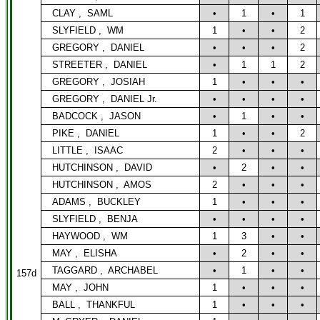
CLAY ,
SAML
•
1
•
1
SLYFIELD ,
WM
1
•
•
2
GREGORY ,
DANIEL
•
•
•
2
STREETER ,
DANIEL
•
1
1
2
GREGORY ,
JOSIAH
1
•
•
•
GREGORY ,
DANIEL Jr.
•
•
•
•
BADCOCK ,
JASON
•
1
•
•
PIKE ,
DANIEL
1
•
•
2
LITTLE ,
ISAAC
2
•
•
•
HUTCHINSON ,
DAVID
•
2
•
•
HUTCHINSON ,
AMOS
2
•
•
•
ADAMS ,
BUCKLEY
1
•
•
•
SLYFIELD ,
BENJA
•
•
•
•
HAYWOOD ,
WM
1
3
•
•
MAY ,
ELISHA
•
2
•
•
TAGGARD ,
ARCHABEL
•
1
•
•
157d
MAY ,
JOHN
1
•
•
•
BALL ,
THANKFUL
1
•
•
•