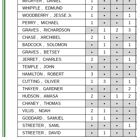
McGRYER ,
DANIEL
1
•
•
•
WHIPPLE ,
EDMUND
2
•
•
•
WOODBERRY ,
JESSE Jr.
1
•
•
1
PERRY ,
MICHAEL
1
•
•
1
GRAVES ,
RICHARDSON
•
1
2
3
CHASE ,
ARCHIBEL
2
1
•
•
BADCOCK ,
SOLOMON
•
1
•
1
GRAVES ,
BETSEY
•
1
•
•
JERRET ,
CHARLES
2
•
•
1
TEMPLE ,
JOHN
•
•
•
•
HAMILTON ,
ROBERT
3
•
•
•
CUTTING ,
OLIVER
1
3
•
1
THAYER ,
GARDNER
•
•
•
2
HUDSON ,
AMASA
2
•
1
2
CHANEY ,
THOMAS
•
•
•
•
VILUS ,
NOAH
2
1
•
•
GODDARD ,
SAMUEL
1
1
•
•
STREETER ,
SAML
•
•
•
1
STREETER ,
DAVID
•
1
•
•