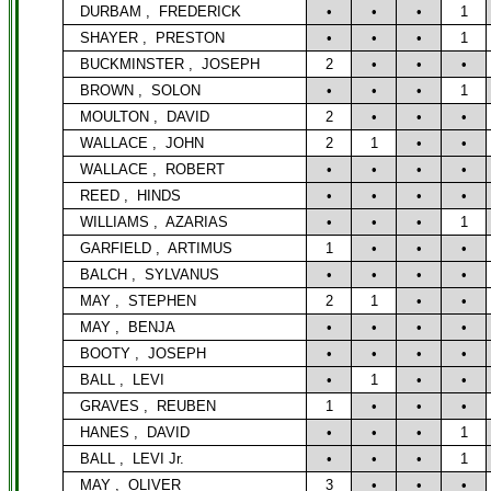
DURBAM ,
FREDERICK
•
•
•
1
SHAYER ,
PRESTON
•
•
•
1
BUCKMINSTER ,
JOSEPH
2
•
•
•
BROWN ,
SOLON
•
•
•
1
MOULTON ,
DAVID
2
•
•
•
WALLACE ,
JOHN
2
1
•
•
WALLACE ,
ROBERT
•
•
•
•
REED ,
HINDS
•
•
•
•
WILLIAMS ,
AZARIAS
•
•
•
1
GARFIELD ,
ARTIMUS
1
•
•
•
BALCH ,
SYLVANUS
•
•
•
•
MAY ,
STEPHEN
2
1
•
•
MAY ,
BENJA
•
•
•
•
BOOTY ,
JOSEPH
•
•
•
•
BALL ,
LEVI
•
1
•
•
GRAVES ,
REUBEN
1
•
•
•
HANES ,
DAVID
•
•
•
1
BALL ,
LEVI Jr.
•
•
•
1
MAY ,
OLIVER
3
•
•
•